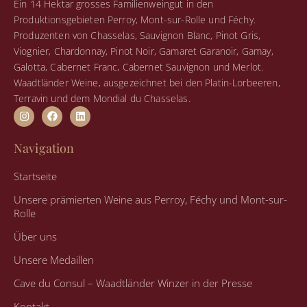
Ein 14 Hektar grosses Familienweingut in den
Produktionsgebieten Perroy, Mont-sur-Rolle und Féchy.
Produzenten von Chasselas, Sauvignon Blanc, Pinot Gris,
Viognier, Chardonnay, Pinot Noir, Gamaret Garanoir, Gamay,
Galotta, Cabernet Franc, Cabernet Sauvignon und Merlot.
Waadtländer Weine, ausgezeichnet bei den Platin-Lorbeeren,
Terravin und dem Mondial du Chasselas.
I
F
L
n
a
i
s
c
n
t
e
k
Navigation
a
b
e
g
o
d
r
o
i
Startseite
a
k
n
m
Unsere prämierten Weine aus Perroy, Féchy und Mont-sur-
Rolle
Über uns
Unsere Medaillen
Cave du Consul – Waadtländer Winzer in der Presse
Kontakt