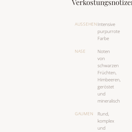
Verkostungsnotize
AUSSEHEN
Intensive
purpurrote
Farbe
NASE
Noten
von
schwarzen
Früchten,
Himbeeren,
geröstet
und
mineralisch
GAUMEN
Rund,
komplex
und