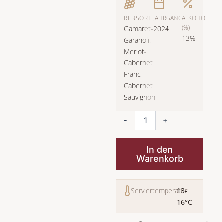
REBSORTE
JAHRGANG
ALKOHOL
(%)
Gamaret-
2024
13%
Garanoir
,
Merlot-
Cabernet
Franc-
Cabernet
Sauvignon
L'Amphore
-
+
Menge
In den
Warenkorb
Serviertemperatur
13-
16°C