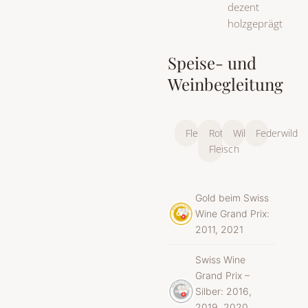
dezent
holzgeprägt
Speise- und
Weinbegleitung
Fleisch
Rotes
Wild
Federwild
Fleisch
Gold beim Swiss
Wine Grand Prix:
2011, 2021
Swiss Wine
Grand Prix –
Silber: 2016,
2019, 2020,