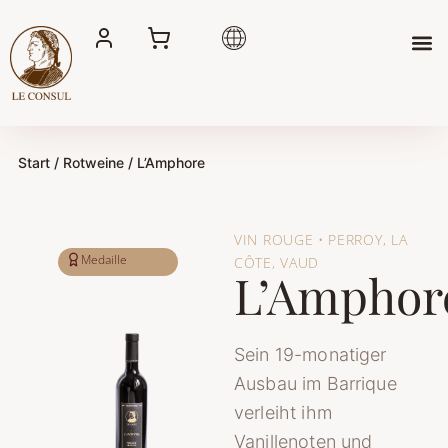
Zum
Inhalt
springen
Start
/
Rotweine
/ L’Amphore
VIN ROUGE • PERROY, LA
Medaille
CÔTE, VAUD
L’Amphor
Sein 19-monatiger
Ausbau im Barrique
verleiht ihm
Vanillenoten und