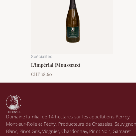
Spécialités
L’impérial (Mousseux)
CHF
18.60
Domaine familial de 14 hectares sur les appellations Perroy,
Mont-sur-Rolle et Féchy. Producteurs de Chasselas, Sauvigno
Blanc, Pinot Gris, Viognier, Chardonnay, Pinot Noir, Gamaret