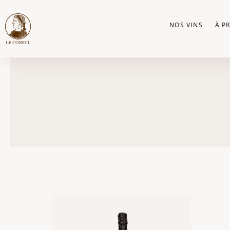
Aller
au
NOS VINS
À P
contenu