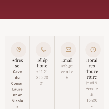
Adres
Télép
Email
Horai
se
hone
res
info@c
d'ouve
Cave
+41 21
onsul.c
rture
du
825 28
h
Jeudi &
Consul
01
Vendre
Laure
di:
nt et
16h00
Nicola
–
s