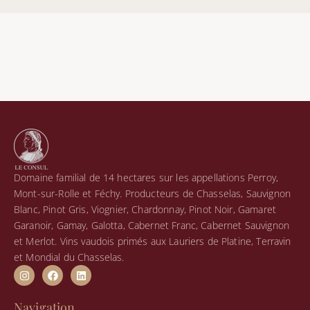
Domaine familial de 14 hectares sur les appellations Perroy,
Mont-sur-Rolle et Féchy. Producteurs de Chasselas, Sauvignon
Blanc, Pinot Gris, Viognier, Chardonnay, Pinot Noir, Gamaret
Garanoir, Gamay, Galotta, Cabernet Franc, Cabernet Sauvignon
et Merlot. Vins vaudois primés aux Lauriers de Platine, Terravin
et Mondial du Chasselas.
I
F
L
n
a
i
s
c
n
t
e
k
Navigation