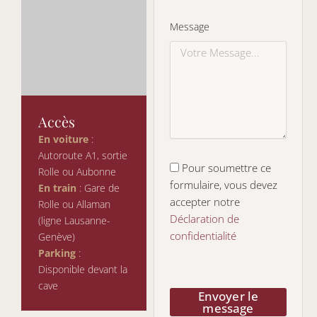
Message
Accès
En voiture
:
Autoroute A1, sortie
Pour soumettre ce
Rolle ou Aubonne
formulaire, vous devez
En train
: Gare de
accepter notre
Rolle ou Allaman
Déclaration de
(ligne Lausanne-
confidentialité
Genève)
Parking
:
Disponible devant la
cave
Envoyer le
message