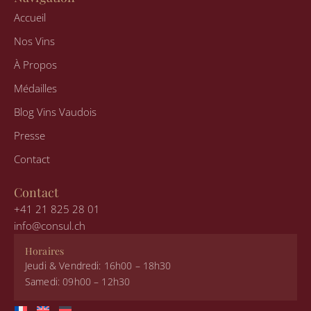
a
b
e
g
o
d
Accueil
r
o
i
a
k
n
Nos Vins
m
À Propos
Médailles
Blog Vins Vaudois
Presse
Contact
Contact
+41 21 825 28 01
info@consul.ch
Horaires
Jeudi & Vendredi: 16h00 – 18h30
Samedi: 09h00 – 12h30