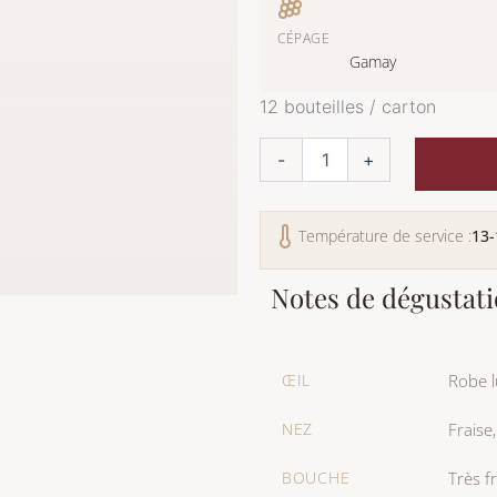
CÉPAGE
Gamay
quantité
12 bouteilles / carton
de
Gamay
-
+
Température de service :
13-
Notes de dégustat
ŒIL
Robe l
NEZ
Fraise,
BOUCHE
Très f