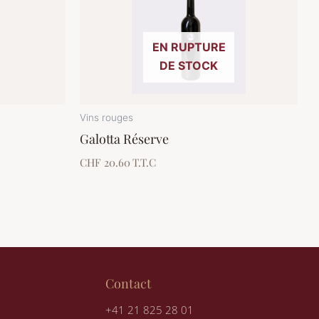
EN RUPTURE
DE STOCK
Vins rouges
Galotta Réserve
CHF 20.60
T.T.C
Contact
+41 21 825 28 01