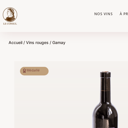
Aller
au
NOS VINS
À P
contenu
Accueil
/
Vins rouges
/ Gamay
Médaillé