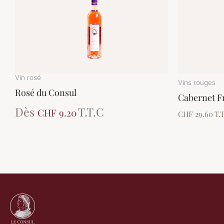
a
plusieurs
variations.
Les
options
peuvent
Vin rosé
Vins rouges
être
Rosé du Consul
Cabernet F
choisies
Dès
T.T.C
CHF 9.20
CHF 29.60
T.
sur
la
page
du
produit