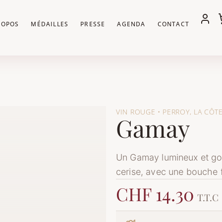
ROPOS
MÉDAILLES
PRESSE
AGENDA
CONTACT
VIN ROUGE • PERROY, LA CÔT
Gamay
Un Gamay lumineux et gou
cerise, avec une bouche f
CHF 14.30
T.T.C