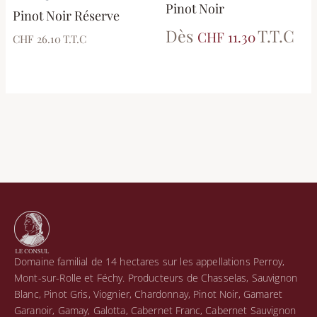
Pinot Noir
choisies
Pinot Noir Réserve
sur
Dès
T.T.C
CHF 11.30
CHF 26.10
T.T.C
la
page
du
produit
Domaine familial de 14 hectares sur les appellations Perroy,
Mont-sur-Rolle et Féchy. Producteurs de Chasselas, Sauvignon
Blanc, Pinot Gris, Viognier, Chardonnay, Pinot Noir, Gamaret
Garanoir, Gamay, Galotta, Cabernet Franc, Cabernet Sauvignon