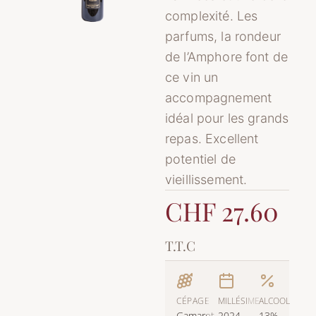
complexité. Les
parfums, la rondeur
de l’Amphore font de
ce vin un
accompagnement
idéal pour les grands
repas. Excellent
potentiel de
vieillissement.
CHF 27.60
T.T.C
CÉPAGE
MILLÉSIME
ALCOOL
Gamaret-
2024
13%