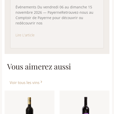
Événements Du vendredi 06 au dimanche 15
novembre 2026 — PayerneRetrouvez-nous au
Comptoir de Payerne pour découvrir ou
redécouvrir nos
Lire L'article
Vous aimerez aussi
Voir tous les vins
Ce
produit
a
plusieurs