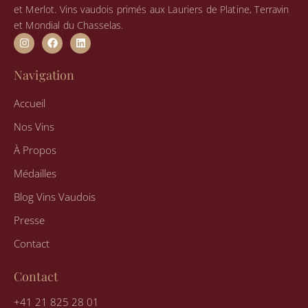
et Merlot. Vins vaudois primés aux Lauriers de Platine, Terravin
et Mondial du Chasselas.
I
F
L
n
a
i
s
c
n
t
e
k
Navigation
a
b
e
g
o
d
r
o
i
Accueil
a
k
n
m
Nos Vins
À Propos
Médailles
Blog Vins Vaudois
Presse
Contact
Contact
+41 21 825 28 01