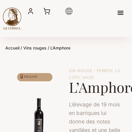
Aller
au
contenu
Accueil
/
Vins rouges
/ L’Amphore
VIN ROUGE • PERROY, LA
Médaillé
CÔTE, VAUD
L’Amphor
L’élevage de 19 mois
en barriques lui
donne des notes
vanillées et une belle