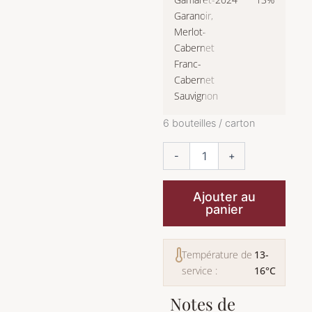
Garanoir
,
Merlot-
Cabernet
Franc-
Cabernet
Sauvignon
quantité
6 bouteilles / carton
de
L'Amphore
-
+
Ajouter au
panier
Température de
13-
service :
16°C
Notes de